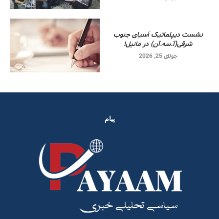
نشست دیپلماتیک آسیای جنوب
شرقی‌(آ.سه.آن) در مانیل!
جولای 25, 2026
پیام