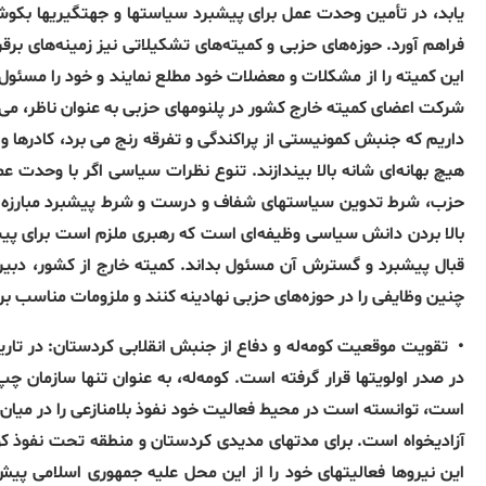
یابد، در تأمین وحدت عمل برای پیشبرد سیاستھا و جھتگیریھا بک
فراھم آورد
.
حوزەھای حزبی و کمیتەھای تشکیلاتی نیز زمینەھای برقرار
این کمیته را از مشکلات و معضلات خود مطلع نمایند و خود را مسئول
شرکت اعضای کمیته خارج کشور در پلنومھای حزبی به عنوان ناظر، می 
داریم که جنبش کمونیستی از پراکندگی و تفرقه رنج می برد، کادرھا
ھیچ بھانەای شانه بالا بیندازند
.
تنوع نظرات سیاسی اگر با وحدت عم
حزب، شرط تدوین سیاستھای شفاف و درست و شرط پیشبرد مبارزه د
بالا بردن دانش سیاسی وظیفەای است که رھبری ملزم است برای پیشبر
قبال پیشبرد و گسترش آن مسئول بداند
.
کمیته خارج از کشور، دبی
چنین وظایفی را در حوزەھای حزبی نھادینه کنند و ملزومات مناسب برای 
•
تقویت موقعیت کومەلە و دفاع از جنبش انقلابی کردستان
:
در تار
در صدر اولویتھا قرار گرفته است
.
کومەله، بە عنوان تنھا سازمان چ
است، توانستە است در محیط فعالیت خود نفوذ بلامنازعی را در میان کا
آزادیخواە است
.
برای مدتھای مدیدی کردستان و منطقه تحت نفوذ کوم
این نیروھا فعالیتھای خود را از این محل علیه جمھوری اسلامی پیش