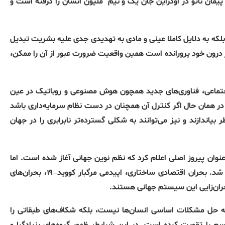
مان ناتو در اوکراین جان یک و نیم
ملیون انسان را گرفته است و
 بلکە بە دلایل کاملا عینی و مادی بە تهدیدی جدی علیە بشریت تبدیل
ر درون خود پروراندە است همین واقعیت ضرورت عبور از آن را ممکن،
اجتماعی، فناوری‌های جدید همچون هوش مصنوعی و روباتیک در عین
 در همان حال اگر کنترل آن همچنان در دست نظام سرمایه‌داری باشد
 بیاندازند و
نیز می‌توانند به شکلی گسترده‌تر نابرابری را در جهان
نوان پیروز اصلی اعلام کرد که نظم نوین جهانی آغاز شده است
.
اما
 شد
.
بحران اقتصادی ساختاری، اپیدمی مرگبار کووید
–
۱۹، بحران‌های
حران‌زایی این سیستم جهانی هستند
.
در به حل مشکلات اساسی انسان‌ها نیست، بلکه شکاف‌های طبقاتی را