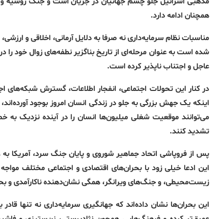
مذهبی اسرائیل جلو چشم جهانیان در جریان است و جنگ روسیه و پی
همچنان ادامه دارد
.
مناسبات نظام سرمایەداری نە صرفا بە دلایل آرمانی، اخلاقی و ارزشی،
شدە است بە عنوان مرحلەای از تاریخ بناگزیر نطفەهای زوال خود را د
عاجل و اجتناب ناپذیر کردە است
.
در کنار این تحولات اجتماعی، انفجار اطلاعات، گسترش شبکه‌های 
اینکه یک جهش بزرگی به جلو در زندگی انسان امروز بوجود آورده‌اند،
می‌توانند موقعیت شغلی میلیون‌ها انسان را در آینده نزدیک به خطر
تشدید کنند
.
پس از فروپاشی اتحاد جماهیر شوروی و پایان جنگ سرد، آمریکا به ع
این ادعا خیلی زود با بحران‌های اقتصادی و اجتماعی مختلف مواجه
زیست‌محیطی، و جنگ‌های ویرانگر، همگی نشان‌دهنده ناکارآمدی و ب
این بحران‌ها نشان داده‌اند که جهانگیری سرمایه‌داری نه تنها قا