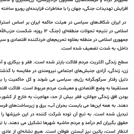
عمیق‌تر کرده و فرهنگ‌هایی همچون نژادپرستی، زن‌ستیزی و فاش
افزایش تهدیدات جنگی، جهان را با مخاطرات فزاینده‌ای روبرو ساخته
در ایران شکاف‌های سیاسی در هیئت حاکمه ایران بر اساس استرا
اسلامی در نتیجه تحولات منطقه‌ای
(
جنگ ۱۲ روزه، شکست حزب‌
جمهوری اسلامی در منطقه بعلاوه تحریم‌های خردکننده اقتصادی و سی
داخل، به شدت تضعیف شده است
.
سطح زندگی اکثریت مردم فلاکت بارتر شده است
.
فقر و بیکاری و آ
زن، زندگی، آزادی جنبش‌های اجتماعیِ نیرومندی در مقایسه با گذشته
دلیل رفتار سرکوبگرانه رژیم، سیاسی می شوند و کل حاکمیت را 
مستقیما به وضع اقتصادی و معیشت مردم مربوط است
.
فلاکت اقتص
بودن افق زندگی جوانان، فقر بیش از حد، مهاجرت بە خارج از کشو
دهند
.
به همه این‌ها می بایست بحران آب، برق و زیرساخت‌های فرسو
تبدیل شده است
.
به تبع آن توده شرکت کننده در این خیزشها را 
حقوق بگیران کم درآمد و مردم حاشیه شهرها تشکیل می دهند
.
با ت
انتظار است، پائین نیز آبستن طوفان است
.
هیچ نشانەای از عادی