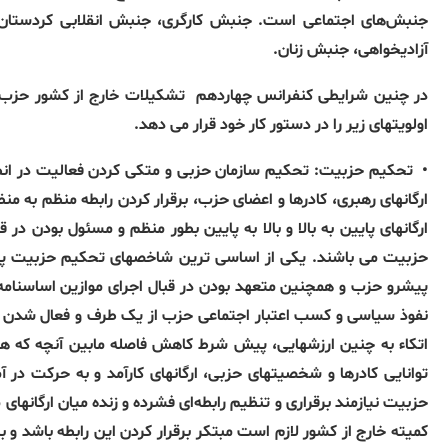
جنبش‌های اجتماعی است
.
جنبش کارگری، جنبش انقلابی کردستان،
آزادیخواهی، جنبش زنان
.
در چنین شرایطی کنفرانس چهاردهم
تشکیلات خارج از کشور حزب 
اولویتهای زیر را در دستور کار خود قرار می دهد
.
•
تحکیم حزبیت
:
تحکیم سازمان حزبی و متکی کردن فعالیت در انطب
ارگانھای رھبری، کادرھا و اعضای حزب، برقرار کردن رابطه منظم به 
ارگانھای پایین به بالا و بالا به پایین بطور منظم و مسئول بودن 
حزبیت می باشند
.
یکی از اساسی ترین شاخصھای تحکیم حزبیت پایب
پیشرو حزب و ھمچنین متعھد بودن در قبال اجرای موازین اساسنامە
نفوذ سیاسی و کسب اعتبار اجتماعی حزب از یک طرف و فعال شدن نیر
اتکاء به چنین ارزشھایی، پیش شرط کاھش فاصله مابین آنچه که ھس
توانایی کادرھا و شخصیتھای حزبی، ارگانھای کارآمد و به حرکت در 
حزبیت نیازمند برقراری و تنظیم رابطەای فشرده و زنده میان ارگانھ
کمیته خارج از کشور لازم است مبتکر برقرار کردن این رابطه باشد و