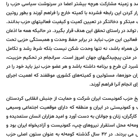
وشد و زمینە مشارکت ھرچه بیشتر اعضا در سرنوشت سیاسی حزب را
 کردن این رابطه فشرده با کمیته خارج را فراھم آورند و بطور روتین
، مبتکر و دخالتگر در تعیین کمیت و کیفیت فعالیتھای حزب بدانند
.
تواند در راستای تحقق این ھدف قرار بگیرد
.
در حالیکه ھمه ما اذعان
 و فعالین این حزب نباید در برابر حفظ وحدت و ھمبستگی حزبی تحت
ل ھمراه باشد، نه تنھا وحدت شکن نیست بلکه شرط رشد و تکامل
ر متن پیچیدگیھای جھان امروز است
.
سرانجام در تحکیم حزبیت،
د آن طرح و برنامه داشته باشد و ھر عضو حزب نیز باید خود را در
ران حوزەھا، مسئولین و کمیتەھای کشوری موظفند که اھمیت اجرای
انجام آنرا فراھم آورند
.
یخ حزب کمونیست ایران شرکت و حمایت از جنبش انقلابی کردستان
پ و کمونیستی در ایران و منطقه که دارای موقعیت اجتماعی وسیعی
رگران، زنان و جوانان به دست آورد و امید هزاران انسان ستمدیدە و
ەله محل استقرار نیروھای چپ، کمونیست و آزادیخواه ایران بود و
 می بردند
.
در ۴۲ سال گذشته کومەله به عنوان ستون اصلی حزب