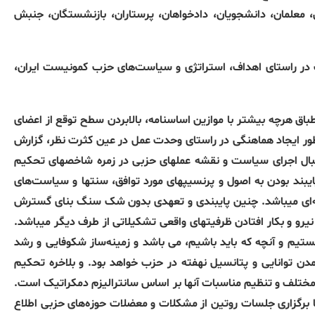
 معلمان، دانشجویان، دادخواهان، پرستاران، بازنشستگان، جنبش
در راستای اهداف، استراتژی و سیاست‌های حزب کمونیست ایران،
اق ھرچه بیشتر با موازین اساسنامه، بالابردن سطح توقع از اعضای
منظور ایجاد ھماھنگی در راستای وحدت عمل در عین کثرت نظر، گزارش
در قبال اجرای سیاست و نقشه عملھای حزبی در زمره شاخصھای تحکیم
ند بودن به اصول و پرنسیپھای مورد توافق، سنتھا و سیاست‌های
ای میباشد
.
چنین پایبندی و تعھدی بدون شک سنگ بنای گسترش
و و بکار افتادن ظرفیتھای واقعی تشکیلاتی از طرف دیگر میباشد
.
تیم و آنچه که باید باشیم، می باشد و زمینەساز شکوفایی و رشد
آمدن توانایی و پتانسیل نھفته در حزب خواھد بود
.
و بلاخره تحکیم
ای مختلف و تنظیم مناسبات آنھا بر اساس سانترالیزم دمکراتیک است
.
 با برگزاری جلسات روتین از مشکلات و معضلات حوزەھای حزبی اطلاع