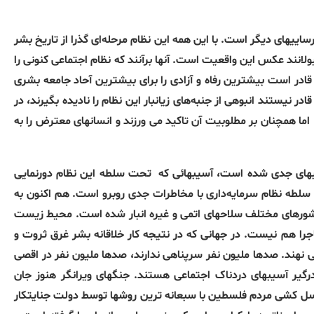
نارساییهای دیگر است
.
با این همه این نظام مرحلەای گذرا از تاریخ بشر
قبولانند عکس این واقعیت است
.
آنها برآنند کە نظام اجتماعی کنونی را
قادر است بیشترین رفاە و آزادی را برای بیشترین آحاد جامعە بشری
ر نیستند انبوهی از جنبەهای زیانبار این نظام را نادیدە بگیرند، در
اما
‌
همچنان بر مطلوبیت آن تاکید می ورزند و انسانهای معترض را بە
بهای جدی شدە است، آسیبهائی که
تحت سلطه این نظام دورنمایی
لطه نظام سرمایه‌داری با مخاطرات جدی روبرو است
.
هم اکنون به
 کشورهای مختلف سلاحهای اتمی و غیره انبار شده است
.
محیط زیست
ماجرا هم نیست
.
در جهانی که در نتیجه کار خلاقانه بشر غرق ثروت و
 نهند
.
صدها ملیون نفر سرپناهی ندارند، صدها ملیون نفر در اقصی
رگیر آسیبهای دردناک اجتماعی هستند
.
جنگهای ویرانگر هنوز جان
ل کشی مردم فلسطین با سبعانه ترین روشها توسط دولت جنایتکار