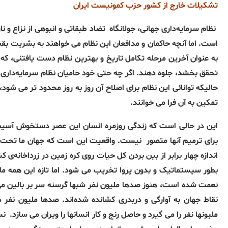
تشکیلات خارج از کشور حزب کمونیست ایران
نظام سرمایه‌داری جهانی، جولانگاە
تضاد طبقاتی و انبوهی از نزاع‌ و 
است
.
اما آنچە حاکمان و مدافعان این نظام می خواهند بە بشریت ب
بە عنوان آخرین مرحلە تکامل تاریخ و بهترین نظام دست‌ یافتنی، کە 
تحقق بخشد، جلوه دهند
.
اگر چە حتی خود حامیان نظام سرمایەداری قاد
حالیکه توانائی این نظام برای اصلاح آن روز به روز محدود تر می شود، 
تمکین به آن فرا می خوانند
.
این در حالی است که زندگی روزمرە انسان این عصر دستخوش آسی
برای ترمیم آنها متصور
نیست
.
واقعیت این است که جهان ما تحت س
اندازه چهار برابر از بین بردن کل حیات روی کره زمین در زرداخانەی
بطور سیستماتیک و بدون پروا تخریب می شود
.
اما تازه این همه 
نعمت شده است، هنوز صدها ملیون نفر شبها گرسنه سر بر بالین می
نقاط جهان به آوارگی و دربدری کشانده شده‌اند
.
صدها ملیون نفر د
ملیونها نفر را می گیرد و حاصل رنج و کار انسانها را ویران می سازد
.
نس