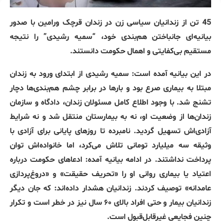
45 تن از زندانیان سیاسی زن در زندان قرچک ورامین با صدور
بیانیه‌ای جانباختن هم‌بندی خود، “سمیه رشیدی” را نتیجه
مستقیم بی‌کفایتی و اهمال حکومت دانستند.
در این بیانیه آمده است: سمیه رشیدی از ابتدای ورود به زندان
مبتلا به بیماری صرع بود و بارها در برابر چشم هم‌بندی‌ها دچار
تشنج شد. با وجود اطلاع کامل مسئولان زندان، دادگاه و سازمان
زندان‌ها از وضعیت او، نه به بیمارستان منتقل شد و نه شرایط
آزادی‌اش تسهیل گردید. نامبرده تا روزهای پایانی برای آزادی با
وثیقه سه میلیارد تومانی تلاش می‌کرد، اما خانواده‌اش توان
پرداخت نداشتند. در ادامه بیانیه آمده: ادعاهای حکومت درباره
اعتیاد یا بیماری روانی او را «تحریف حقیقت» و «دروغ‌پردازی
عامدانه» توصیف کردند. زندانیان هشدار داده‌اند: که جان دیگر
زندانیان بیمار و حتی افراد بالای ۶۰ سال نیز در خطر است و تکرار
چنین فجایعی غیرقابل‌قبول است.