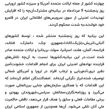
چهارده کشور از جمله ایالات متحده آمریکا و سیزده کشور اروپایی
روز پنجشنبه 9 مردادماه در بیانیه‌ای مشترک،آن‌چه را که افزایش
تهدیدات امنیتی از سوی سرویس‌های اطلاعاتی ایران در قلمرو
خود خواندند،به شدت محکوم کردند.
این بیانیه که روز پنجشنبه منتشر شده ، توسط کشورهای
آلبانی،اتریش،بلژیک،کانادا،جمهوری چک، دانمارک، فنلاند،
فرانسه، آلمان، هلند، اسپانیا، سوئد، بریتانیا و ایالات متحده صادر
شده است.در این بیانیه،کشورها نسبت به آن‌چه تلاش‌های
فزاینده نهادهای امنیتی ایران برای انجام اقدامات خشونت‌آمیز
نظیر ترور،آدم‌ربایی و ارعاب افراد در اروپا و آمریکای شمالی
توصیف شده،ابراز نگرانی کرده‌اند .امضاکنندگان اعلام کرده‌اند که
این اقدامات که با همکاری سازمان‌های جنایی بین‌المللی صورت
می‌گیرد و روزنامه‌نگاران،مخالفان سیاسی،شهروندان یهودی و
برخی مقامات فعلی و سابق را هدف قرار می‌دهد، ناقض حاکمیت
ملی آنان تلقی می‌شود. آن‌ها همچنین از جمهوری اسلامی ایران