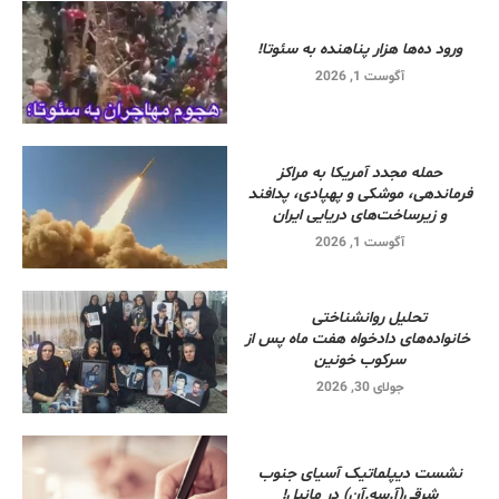
ورود ده‌ها هزار پناهنده به سئوتا!
آگوست 1, 2026
حمله مجدد آمریکا به مراکز
فرماندهی، موشکی و پهپادی، پدافند
و زیرساخت‌های دریایی ایران
آگوست 1, 2026
تحلیل روانشناختی
خانواده‌های دادخواه هفت ماه پس از
سرکوب خونین
جولای 30, 2026
نشست دیپلماتیک آسیای جنوب
شرقی‌(آ.سه.آن) در مانیل!