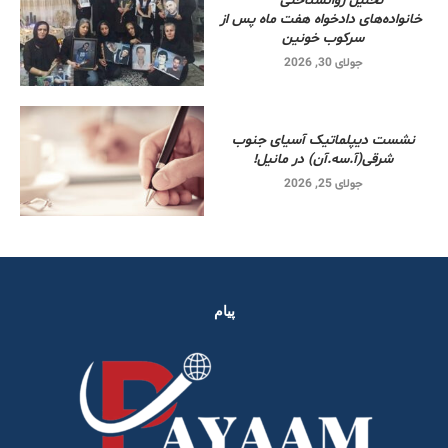
تحلیل روانشناختی
خانواده‌های دادخواه هفت ماه پس از
سرکوب خونین
جولای 30, 2026
نشست دیپلماتیک آسیای جنوب
شرقی‌(آ.سه.آن) در مانیل!
جولای 25, 2026
پیام