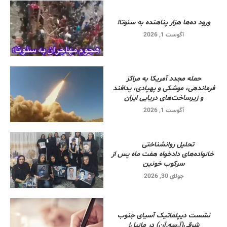
ورود ده‌ها هزار پناهنده به سئوتا!
آگوست 1, 2026
حمله مجدد آمریکا به مراکز
فرماندهی، موشکی و پهپادی، پدافند
و زیرساخت‌های دریایی ایران
آگوست 1, 2026
تحلیل روانشناختی
خانواده‌های دادخواه هفت ماه پس از
سرکوب خونین
جولای 30, 2026
نشست دیپلماتیک آسیای جنوب
شرقی‌(آ.سه.آن) در مانیل!