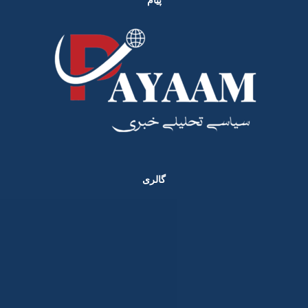
پیام
گالری