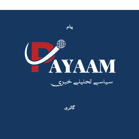
پیام
گالری