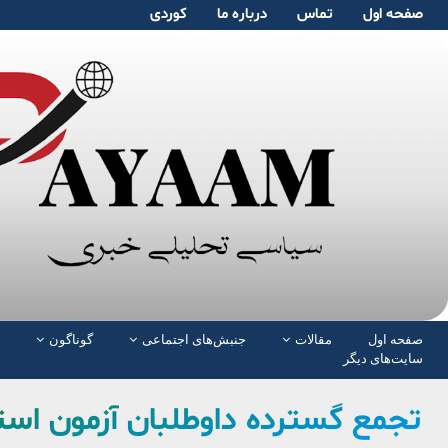
صفحە اول
تماس
دربارە ما
کوردی
صفحە اول
مقالات
جنبش‌های اجتماعی
گوناگون
سایت‌های دیگر
تجمع گسترده داوطلبان آزمون اس