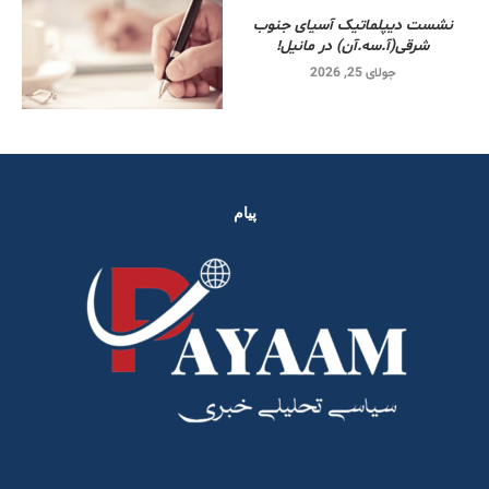
نشست دیپلماتیک آسیای جنوب
شرقی‌(آ.سه.آن) در مانیل!
جولای 25, 2026
پیام