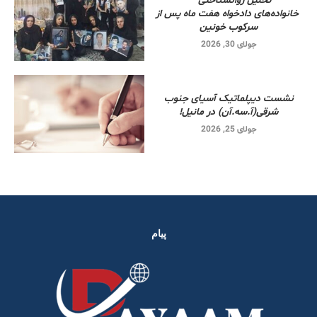
تحلیل روانشناختی
خانواده‌های دادخواه هفت ماه پس از
سرکوب خونین
جولای 30, 2026
نشست دیپلماتیک آسیای جنوب
شرقی‌(آ.سه.آن) در مانیل!
جولای 25, 2026
پیام