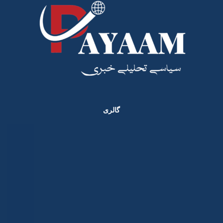
گالری