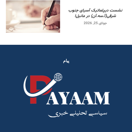
نشست دیپلماتیک آسیای جنوب
شرقی‌(آ.سه.آن) در مانیل!
جولای 25, 2026
پیام