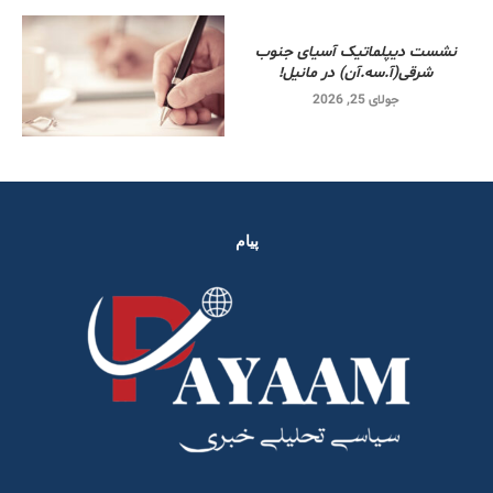
نشست دیپلماتیک آسیای جنوب
شرقی‌(آ.سه.آن) در مانیل!
جولای 25, 2026
پیام