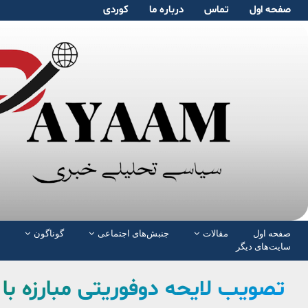
صفحە اول
تماس
دربارە ما
کوردی
صفحە اول
مقالات
جنبش‌های اجتماعی
گوناگون
سایت‌های دیگر
تصویب لایحه دوفوریتی مبارزه 