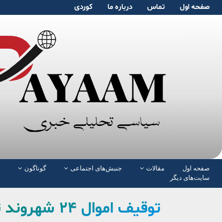
صفحە اول
تماس
دربارە ما
کوردی
صفحە اول
مقالات
جنبش‌های اجتماعی
گوناگون
سایت‌های دیگر
توقیف اموال ۲۴ شهروند توسط دادگستری هرمزگان