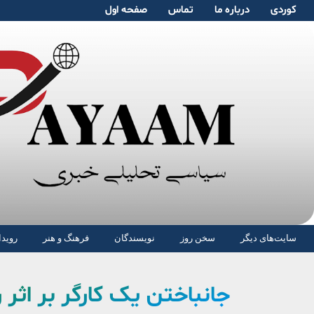
کوردی
دربارە ما
تماس
صفحە اول
سایت‌های دیگر
سخن روز
نویسندگان
فرهنگ و هنر
رویدا
جانباختن یک کارگر بر اثر