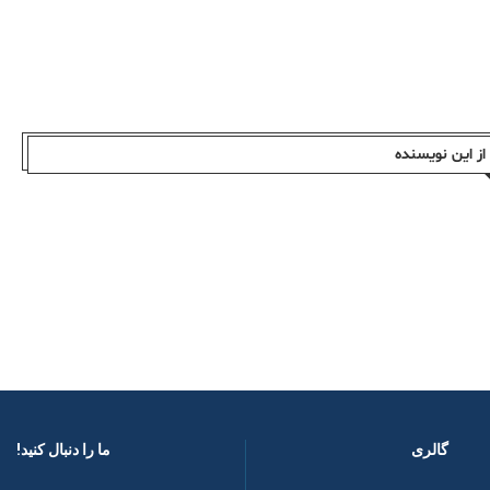
ز این نویسندە
گالری
ما را دنبال کنید! ​