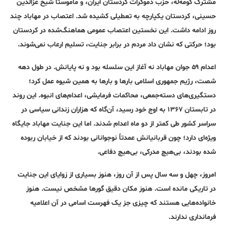
مشترک کومه‌له، حزب دموکرات کردستان ایران، و ماموستا شیخ عزالدین
حسینی، کردستان یکپارچه به تعطیلی کشیده شد. اعتصاب در مهاباد چند
روز ادامه داشت. این نخستین اعتصاب عمومی هماهنگ‌شده در کردستان
بود؛ حرکتی که نشان داد مردم در برابر جنایت، تسلیم ارعاب نمی‌شوند.
اعدام ۵۹ جوان مهاباد نه آغاز این سلسله بود و نه پایانش. در طول دهه
شصت، رژیم جمهوری اسلامی بارها و بارها به همین شیوه عمل کرد؛
دستگیری‌های دسته‌جمعی، محاکمات فرمایشی، اعدام‌های انبوه. این روند
در تابستان ۱۳۶۷ به اوج خود رسید، آن‌گاه که هزاران زندانی سیاسی در
سراسر کشور طی کمتر از دو ماه اعدام شدند. اما این جنایت مهاباد جایگاه
ویژه‌ای دارد؛ چون قربانیانش عمدتاً نوجوانانی بودند که از خیابان ربوده
شده بودند، بی‌هیچ مدرکی، بی‌هیچ دفاعی.
امروز، چهل و سه سال پس از آن روز، هنوز بسیاری از زوایای این جنایت
در تاریکی مانده است. هنوز مکان دقیق گورها مشخص نیست. هنوز
خانواده‌هایی هستند که چیزی جز یک فهرست اسامی در آن اعلامیه
فرمانداری ندارند.