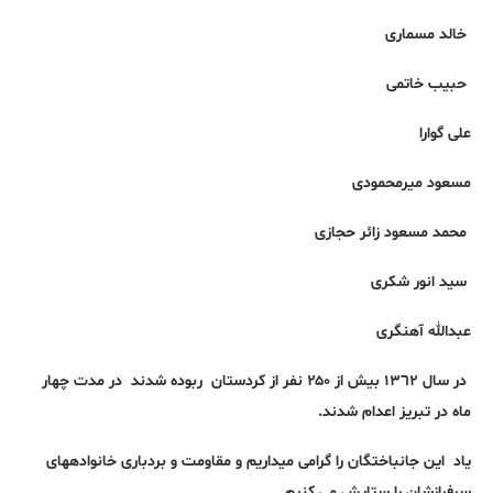
خالد مسماری
حبیب خاتمی
علی گوارا
مسعود میرمحمودی
محمد مسعود زائر حجازی
سید انور شکری
عبدالله آهنگری
در سال ١٣٦٢ بیش از ۲۵۰ نفر از کردستان ربوده شدند در مدت چهار
ماه در تبریز اعدام شدند.
یاد این جانباختگان را گرامی میداریم و مقاومت و بردباری خانوادههای
سرفرازشان را ستایش می کنیم.