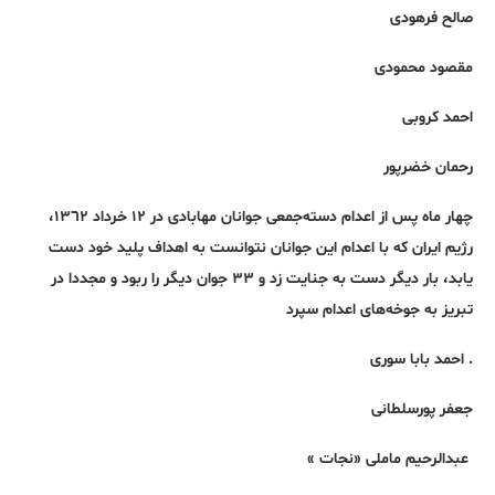
صالح فرهودی
مقصود محمودی
احمد کروبی
رحمان خضرپور
چهار ماه پس از اعدام دستەجمعی جوانان مهابادی در ١٢ خرداد ١٣٦٢،
رژیم ایران که با اعدام این جوانان نتوانست به اهداف پلید خود دست
یابد، بار دیگر دست به جنایت زد و ٣٣ جوان دیگر را ربود و مجددا در
تبریز بە جوخەهای اعدام سپرد
. احمد بابا سوری
جعفر پورسلطانی
عبدالرحیم ماملی «نجات »