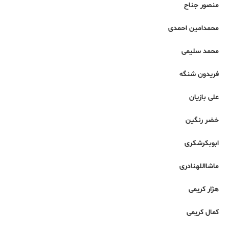
منصور جناح
محمدامین احمدی
محمد سلیمی
فریدون شنگه
علی بازیان
خضر رنگین
ابوبکرشکری
ماشااللهنادری
هژار کریمی
کمال کریمی