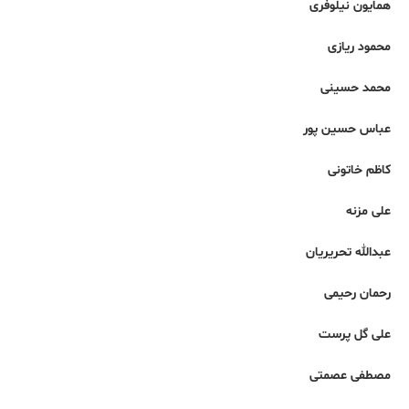
همایون نیلوفری
محمود ریازی
محمد حسینی
عباس حسین پور
کاظم خاتونی
علی مزنه
عبدالله تحریریان
رحمان رحیمی
علی گل پرست
مصطفی عصمتی