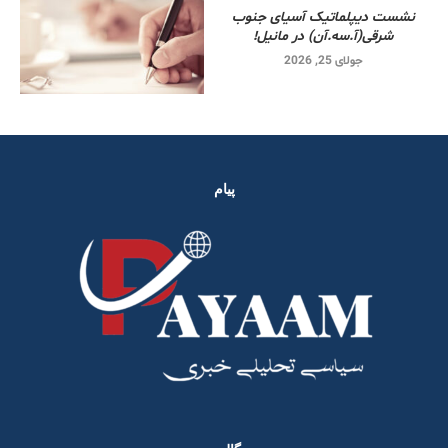
نشست دیپلماتیک آسیای جنوب
شرقی‌(آ.سه.آن) در مانیل!
جولای 25, 2026
پیام