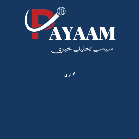
گالری