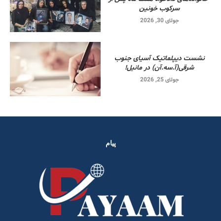
سرکوب خونین
جولای 30, 2026
نشست دیپلماتیک آسیای جنوب
شرقی‌(آ.سه.آن) در مانیل!
جولای 25, 2026
پیام