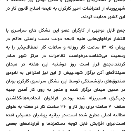
جمعی از تشکل‌های دانشجویی و مدنی یونان روز یکشنبه 9
شهریورماه از اعتراضات اخیر کارگران به لایحه اصلاح قانون کار در
این کشور حمایت کردند.
جمع قابل توجهی از کارگران عضو این تشکل های سراسری با
انتشار فراخوان‌هایی علیه لایحه دولت دست راستی حاکم در
یونان که ۱۳ ساعت کار روزانه و ساعات کار انعطاف‌پذیر را به
رسمیت می‌شناسد،درخواست تظاهرات در مرکز شهر صادر
کردند.تجمع قرار است روز دوشنبه این هفته در میدان
سینتاگمای آتن برگزار شود.پیش از این نیز اعتراض به نابودی
صندوق‌های بازنشستگی توسط این تشکل سراسری کارگری یونان
در همین میدان برگزار شده و منجر به روی کار آمدن جبهه
چپ‌گرای «سیریزا» شده بود.در فراخوان اتحادیه‌ها،گذاشتن
سقف ۷ ساعته برای روز کار و ۳۶ ساعت کار در هفته به عنوان
مطالبه اصلی مطرح شده است.در بیانیه یونانیان معترض آمده
است:برای افزایش قابل توجه دستمزدها و قراردادهای جمعی