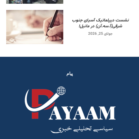
نشست دیپلماتیک آسیای جنوب
شرقی‌(آ.سه.آن) در مانیل!
جولای 25, 2026
پیام