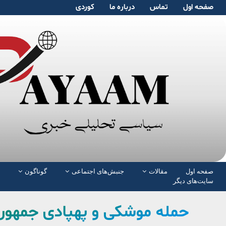
صفحە اول
تماس
دربارە ما
کوردی
صفحە اول
مقالات
جنبش‌های اجتماعی
گوناگون
سایت‌های دیگر
حمله موشکی و پهپادی جمهوری