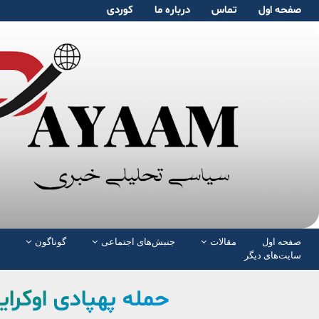
صفحە اول
تماس
دربارە ما
کوردی
صفحە اول
مقالات
جنبش‌های اجتماعی
گوناگون
سایت‌های دیگر
حمله پهپادی اوکرا