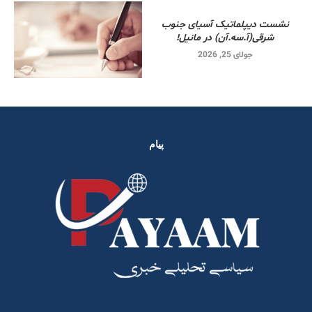
نشست دیپلماتیک آسیای جنوب
شرقی‌(آ.سه.آن) در مانیل!
جولای 25, 2026
پیام