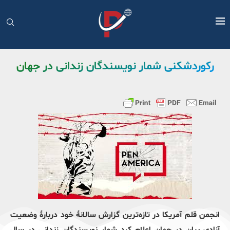
رکوردشکنی شمار نویسندگان زندانی در جهان
انجمن قلم آمریکا در تازه‌ترین گزارش سالانهٔ خود دربارهٔ وضعیت