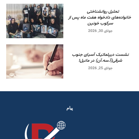
تحلیل روانشناختی
خانواده‌های دادخواه هفت ماه پس از
سرکوب خونین
جولای 30, 2026
نشست دیپلماتیک آسیای جنوب
شرقی‌(آ.سه.آن) در مانیل!
جولای 25, 2026
پیام