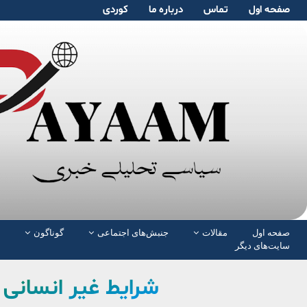
صفحە اول
تماس
دربارە ما
کوردی
صفحە اول
مقالات
جنبش‌های اجتماعی
گوناگون
سایت‌های دیگر
شرایط غیر انسانی ب