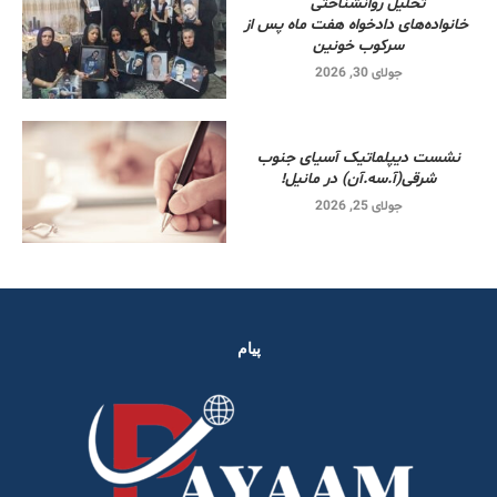
تحلیل روانشناختی
خانواده‌های دادخواه هفت ماه پس از
سرکوب خونین
جولای 30, 2026
نشست دیپلماتیک آسیای جنوب
شرقی‌(آ.سه.آن) در مانیل!
جولای 25, 2026
پیام