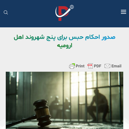
صدور احکام حبس برای پنج شهروند اهل
ارومیه