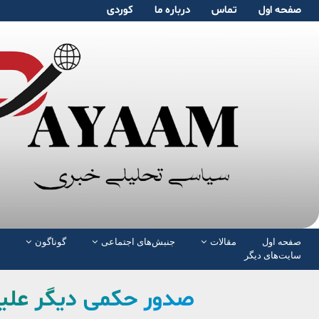
صفحە اول
تماس
دربارە ما
کوردی
صفحە اول
مقالات
جنبش‌های اجتماعی
گوناگون
سایت‌های دیگر
صدور حکمی دیگر علیه