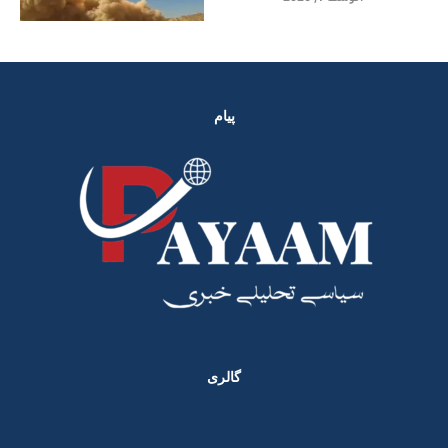
پیام
گالری