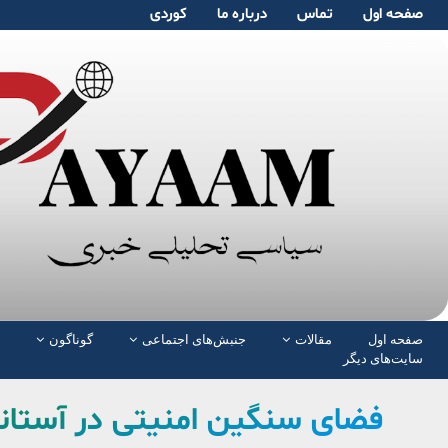
صفحە اول
تماس
دربارە ما
کوردی
صفحە اول
مقالات
جنبش‌های اجتماعی
گوناگون
سایت‌های دیگر
فضای سنگین امنیتی در آستان