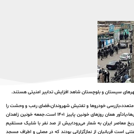
سی متعدد،بازرسی خودروها و تفتیش شهروندان،فضای رعب و وحشت را
بر شهر حاکم کرده‌اند.منابع می‌گویند حضور گسترده نیروها در خیابان‌ها،یادآور همان روزهای خونین پاییز ۱۴۰۱ است.جمعه خونین زاهدان
کومتی در تاریخ معاصر ایران به شمار می‌رود؛بیش از صد نفر با شلیک مستقیم
نی است قربانیان از نمازگزارانی بودند که در مصلی و اطراف مسجد