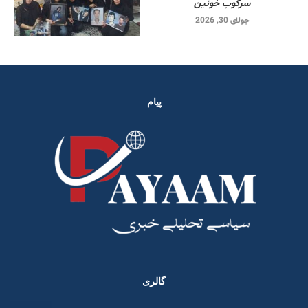
سرکوب خونین
جولای 30, 2026
پیام
گالری