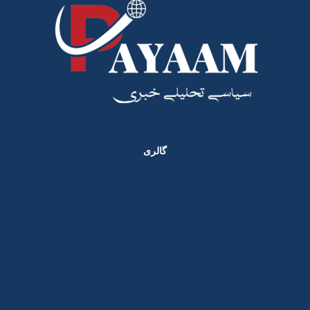
گالری