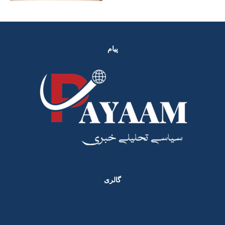
پیام
گالری