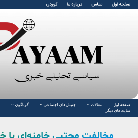
صفحە اول
تماس
دربارە ما
کوردی
صفحە اول
مقالات
جنبش‌های اجتماعی
گوناگون
سایت‌های دیگر
مخالفت مجتبی خامنه‌ای با خرو