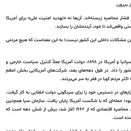
 بیرون.
ر محاصره زیسته‌اند. آن‌ها نه «تهدید امنیت ملی» برای آمریکا
 واقعی‌اند تا خود، آینده‌شان را بسازند.
‌گرفتن مشکلات داخلی این کشور نیست؛ به این معناست که هیچ مردمی
دخالت آمریکا در کوبا از پایان قرن نوزدهم آغاز شد. پس از جنگ اسپانیا و آمریکا در ۱۸۹۸، دولت آمریکا عملاً کنترل سیاست خارجی و
شور را داد. در طول دهه‌های بعد، شرکت‌های آمریکایی بخش اعظم
اکثر مردم کوبا در فقر به سر می‌بردند.
کا همه ابزارهای در دسترس خود را برای سرنگونی دولت انقلابی به کار گرفت.
م‌آورترین نمونه این تلاش‌ها، عملیات خلیج خوک‌ها در سال ۱۹۶۱ بود؛ حمله‌ای که با شکست آمریکا پایان یافت. سازمان سیا همچنین
ده‌ها طرح برای ترور فیدل کاسترو طراحی کرد که همگی ناکام ماندند. محاصره اقتصادی که از ۱۹۶۲ آغاز شد، بیش از شش دهه است که
 شده است.