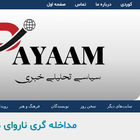
کوردی
دربارە ما
تماس
صفحە اول
سایت‌های دیگر
سخن روز
نویسندگان
فرهنگ و هنر
رویدا
مداخله گری ناروای د