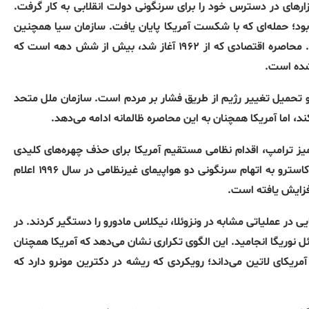
کا همه ابزارهای در دسترس خود را برای سرنگونی دولت انقلابی به کار گرفت.
م‌آورترین نمونه این تلاش‌ها، عملیات خلیج خوک‌ها در سال ۱۹۶۱ بود؛ حمله‌ای که با شکست آمریکا پایان یافت. سازمان سیا همچنین
ده‌ها طرح برای ترور فیدل کاسترو طراحی کرد که همگی ناکام ماندند. محاصره اقتصادی که از ۱۹۶۲ آغاز شد، بیش از شش دهه است که
 شده است.
 و تحمیل تغییر رژیم از طریق فشار بر مردم است. سازمان ملل متحد
د، اما آمریکا همچنان به این محاصره ظالمانه ادامه می‌دهد.
 میز ترامپ، اقدام نظامی مستقیم آمریکا برای حذف چهره‌های کلیدی
حکومت کوبا است. پس از آنکه وزارت دادگستری آمریکا علیه رائول کاسترو به اتهام سرنگونی دو هواپیمای غیرنظامی در سال ۱۹۹۶ اعلام
افزایش یافته است.
 در عملیاتی مشابه در ونزوئلا، نیکلاس مادورو را دستگیر کردند. در
 مانوئل نوریگا انجامید. این الگوی تکراری نشان می‌دهد که آمریکا همچنان
ریکای لاتین می‌داند؛ رویکردی که ریشه در دکترین مونرو دارد که