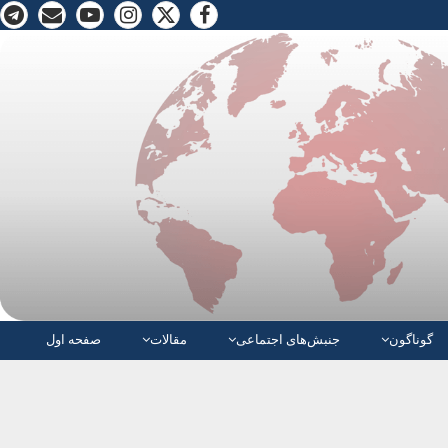
گوناگون
جنبش‌های اجتماعی
مقالات
صفحە اول