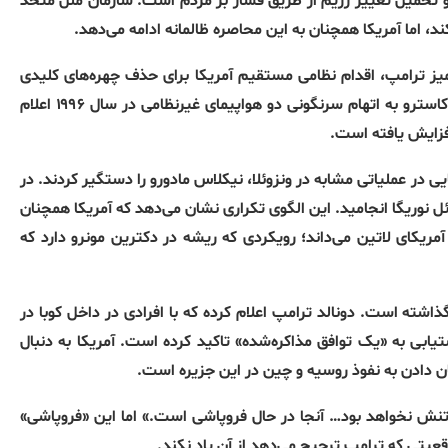
 و تحمیل تغییر رژیم از طریق فشار بر مردم است. سازمان ملل متحد
د، اما آمریکا همچنان به این محاصره ظالمانه ادامه می‌دهد.
 میز ترامپ، اقدام نظامی مستقیم آمریکا برای حذف چهره‌های کلیدی
حکومت کوبا است. پس از آنکه وزارت دادگستری آمریکا علیه رائول کاسترو به اتهام سرنگونی دو هواپیمای غیرنظامی در سال ۱۹۹۶ اعلام
افزایش یافته است.
 در عملیاتی مشابه در ونزوئلا، نیکلاس مادورو را دستگیر کردند. در
 مانوئل نوریگا انجامید. این الگوی تکراری نشان می‌دهد که آمریکا همچنان
ریکای لاتین می‌داند؛ رویکردی که ریشه در دکترین مونرو دارد که
ذاشته است. دونالد ترامپ اعلام کرده که با افرادی در داخل کوبا در
یابی به «یک توافق مذاکره‌شده» تاکید کرده است. آمریکا به دنبال
یان دادن به نفوذ روسیه و چین در این جزیره است.
تنش نخواهد بود… آنجا در حال فروپاشی است.» اما این «فروپاشی»
یتی که ترامپ ترجیح می‌دهد از آن یاد نکند.