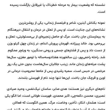
نشسته که وضعیت بیمار به مرحله خطرناک یا غیرقابل بازگشت رسیده
است.
نمونه بکتاش آبتین، شاعر و فیلمساز زندانی، یکی از روشن‌ترین
نشانه‌های این جنایت است. او پس از تعلل در درمان و انتقال دیرهنگام
به بیمارستان جان باخت. مرگ او حاصل زنجیره‌ای از بی‌مسئولیتی، تعلل و
بی‌رحمی بود. خالد پیرزاده، قهرمان پرورش اندام، در زندان چهل کیلو وزن
از دست داد و پس از فشارهای جسمی و روحی سنگین، به ویلچر محکوم
شد. راحله راحمی‌پور، زن سالخورده هفتادوسه‌ساله با تومور مغزی، سال‌ها
پشت میله‌های زندان ماند. زینب جلالیان سال‌هاست بدون حتی یک روز
مرخصی در حبس است. سمیه رشیدی پس از ماه‌ها محرومیت درمانی در
اوین و قرچک جان باخت. این‌ها تنها چند نام از فهرستی بلندند.
نام‌های دیگری نیز هستند: هدی صابر، ساسان نیک‌نفس، وحید صیادی
نصیری، محسن دکمه‌چی، اکبر محمدی. فهرست طولانی است، اما الگو یکی
است: هشدار، انکار، تأخیر، وخامت، مرگ. همین الگوست که فعالان
حقوق بشر از آن با عنوان شکنجه سفید واعدام خاموش یاد می‌کنند. این