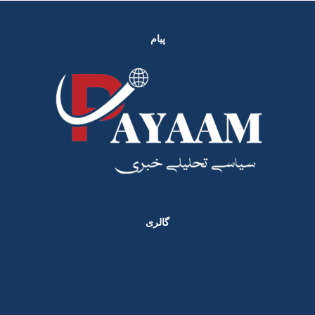
پیام
گالری