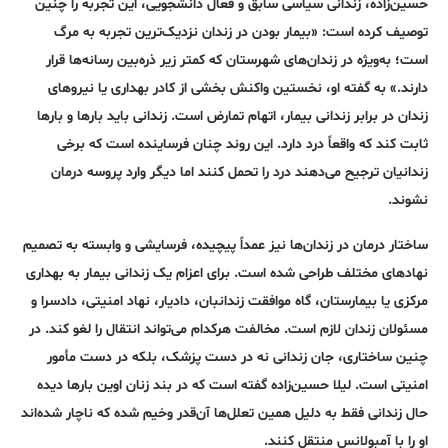
حسین‌زاده، زندانی سیاسی سابق و فعال دانشجویی، این تجربه را چنین
توصیف کرده است: «بیمار بودن در زندان نزدیک‌ترین تجربه به مرگ
است؛ به‌ویژه در زندان‌های شهرستان که کمتر زیر ذره‌بین رسانه‌ها قرار
دارند.» به گفته او، نخستین واکنش بخشی از کادر بهداری یا نیروهای
زندان در برابر زندانی بیمار، اتهام تمارض است. زندانی باید بارها و بارها
ثابت کند که واقعاً درد دارد. این روند چنان فرساینده است که برخی
زندانیان ترجیح می‌دهند درد را تحمل کنند اما دیگر وارد پروسه درمان
نشوند.
ساختار درمان در زندان‌ها نیز عمداً پیچیده، فرسایشی و وابسته به تصمیم
نهادهای مختلف طراحی شده است. برای اعزام یک زندانی بیمار به بهداری
مرکزی یا بیمارستان، گاه موافقت زندانبان، دادیار، نهاد امنیتی، دادسرا و
مسئولان زندان لازم است. مخالفت هرکدام می‌تواند انتقال را لغو کند. در
چنین ساختاری، جان زندانی نه در دست پزشک، بلکه در دست مأمور
امنیتی است. لیلا حسین‌زاده گفته است که در بند زنان اوین بارها دیده
حال زندانی فقط به دلیل همین تعلل‌ها آن‌قدر وخیم شده که ناچار شده‌اند
او را با آمبولانس منتقل کنند.