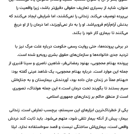
عنوان، شاید از بسیاری تعاریف حقوقی دقیق‌تر باشد، زیرا واقعیت را
بی‌پرده توصیف می‌کند. زندانی را نمی‌کشند، اما شرایطی ایجاد می‌کنند که
بدنش آرام‌آرام فروبپاشد. او را به دار نمی‌آویزند، اما درمان را از او دریغ
می‌کنند تا بیماری کار خود را بکند.
در برخی پرونده‌ها، حتی روایت رسمی حکومت درباره علت مرگ نیز با
تردید جدی خانواده‌ها و سازمان‌های حقوق بشری روبه‌رو شده است.
پرونده بهنام محجوبی، بهنود رمضانی‌فر، شاهین ناصری و سینا قنبری از
جمله این موارد است. درباره بهنام محجوبی، یک شاهد عینی گفته بود:
«بهنام عملاً در زندان جان داده بود، آوردندش بیمارستان و به جنازه‌اش
سرم بستند تا بگویند تحت درمان است.» این جمله هولناک، تصویری
است از منطق حاکم بر زندان‌های جمهوری اسلامی.
یکی از خطرناک‌ترین ابزارهای این سیستم، برچسب تمارض است. زندانی
بیمار، پیش از آنکه بیمار تلقی شود، متهم می‌شود. باید ثابت کند دردش
واقعی است، بیماری‌اش ساختگی نیست و قصد سوءاستفاده ندارد. لیلا