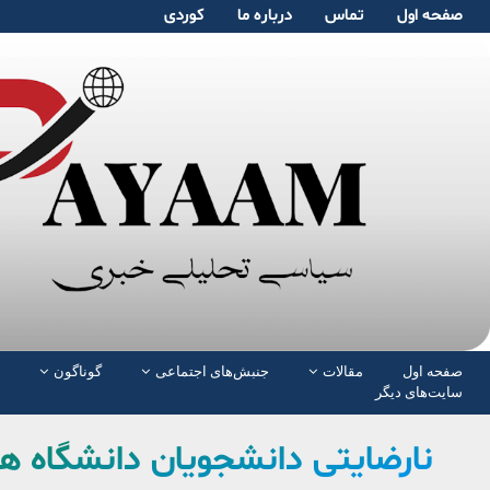
صفحە اول
تماس
دربارە ما
کوردی
صفحە اول
مقالات
جنبش‌های اجتماعی
گوناگون
سایت‌های دیگر
نارضایتی دانشجویان دانشگاه ها