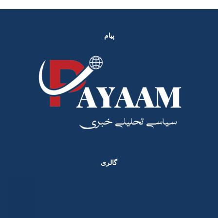
پیام
گالری