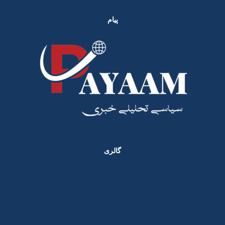
پیام
گالری