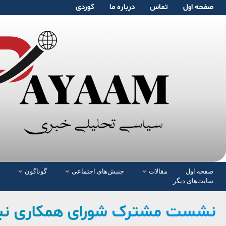
صفحە اول
تماس
دربارە ما
کوردی
صفحە اول
مقالات
جنبش‌های اجتماعی
گوناگون
سایت‌های دیگر
نشست مشترک شورای همکاری نی