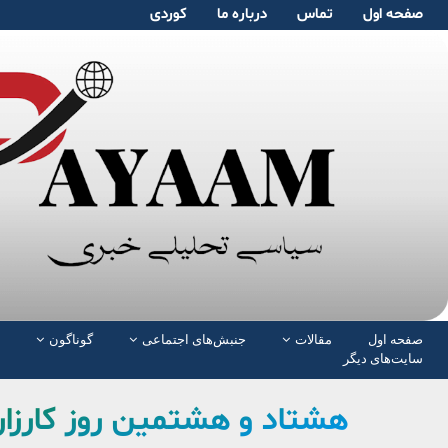
صفحە اول
تماس
دربارە ما
کوردی
صفحە اول
مقالات
جنبش‌های اجتماعی
گوناگون
سایت‌های دیگر
هشتاد و هشتمین روز کارزار