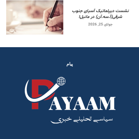
نشست دیپلماتیک آسیای جنوب
شرقی‌(آ.سه.آن) در مانیل!
جولای 25, 2026
پیام