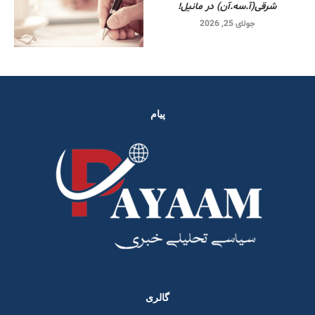
شرقی‌(آ.سه.آن) در مانیل!
جولای 25, 2026
پیام
گالری