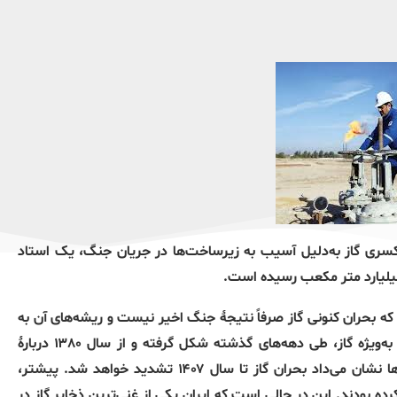
کسری گاز به‌دلیل آسیب به زیرساخت‌ها در جریان جنگ، یک استاد
ین حال تأکید کرد که بحران کنونی گاز صرفاً نتیجهٔ جنگ اخیر نیست و ریشه‌های آن به
سال‌ها پیش بازمی‌گردد. او گفت مشکلات فزاینده در بخش انرژی، به‌ویژه گاز، طی دهه‌های گذشته شکل گرفته و از سال ۱۳۸۰ دربارهٔ
رسیدن کشور به وضعیت فعلی هشدار داده شده بود و پیش‌بینی‌ها نشان می‌داد بحران گاز تا سال ۱۴۰۷ تشدید خواهد شد. پیشتر،
متر مکعبی گاز را تأیید کرده بودند. این در حالی است که ایران یکی از غنی‌ترین ذخایر گاز در