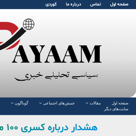
صفحە اول
تماس
دربارە ما
کوردی
صفحە اول
مقالات
جنبش‌های اجتماعی
گوناگون
سایت‌های دیگر
هشدار درباره کسری ۱۰۰ میلیارد مکعبی گاز در ایران