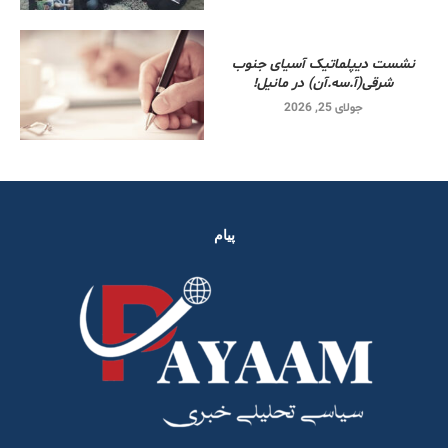
نشست دیپلماتیک آسیای جنوب
شرقی‌(آ.سه.آن) در مانیل!
جولای 25, 2026
پیام