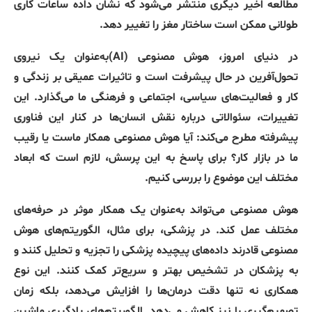
مطالعه اخیر دیگری منتشر می‌شود که نشان داده ساعات کاری
طولانی ممکن است ساختار مغز را تغییر دهد
.
در
دنیای
امروز،
هوش
مصنوعی
(AI)‌
به‌عنوان
یک
نیروی
تحول‌آفرین
در
حال
پیشرفت
است
و
تاثیرات
عمیقی
بر
زندگی
و
کار
و
فعالیت‌های
سیاسی،
اجتماعی
و
فرهنگی
ما
می‌گذارد
.
این
تغییرات،
سئوالاتی
درباره
نقش
انسان‌ها
در
کنار
این
فناوری
پیشرفته
مطرح
می‌کند
:
آیا
هوش
مصنوعی
همکار
ماست
یا
رقیب
ما
در
بازار
کار؟
برای
پاسخ
به
این
پرسش،
لازم
است
که
ابعاد
مختلف
این
موضوع
را
بررسی
کنیم
.
هوش
مصنوعی
می‌تواند
به‌عنوان
یک
همکار
موثر
در
حرفه‌های
مختلف
عمل
کند
.
در
پزشکی،
برای
مثال،
الگوریتم‌های
هوش
مصنوعی
قادرند
داده‌های
پیچیده
پزشکی
را
تجزیه
و
تحلیل
کنند
و
به
پزشکان
در
تشخیص
بهتر
و
سریع‌تر
کمک
کنند
.
این
نوع
همکاری
نه
تنها
دقت
درمان‌ها
را
افزایش
می‌دهد،
بلکه
زمان
تصمیم‌گیری
را
نیز
کاهش
می‌دهد
.
الگوریتم‌های
یادگیری
ماشین