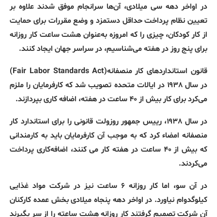
در
اواخر
دهه
سی
میلادی،
آن‌ها
سرانجام
موفق
شدند
علاوه
بر
تعیین
نظام
پرداخت
حداقل
دستمزد
و
وضع
مقررات
برای
حمایت
از
کار
کودکان،
چیزی
را
که
امروزه
به‌عنوان
هشت
ساعت
کار
روزانه
برای
پنج
روز
در
هفته
می‌شناسیم،
در
سراسر
جهان
ایجاد
کنند
.
قانون
استانداردهای
کار
منصفانه‌
(Fair Labor Standards Act)
در
سال
۱۹۳۸
در
ایالات
متحده
تصویب
شد
که
کارفرمایان
را
ملزم
می‌کرد
برای
کار
بیش
از
۴۰
ساعت
در
هفته،
اضافه
کاری
بپردازند
.
در
سال
۱۹۳۸،
رییس
جمهور
روزولت
قانونی
را
برای
استاندارد
کار
منصفانه
امضاء
کرد
که
به
موجب
آن
کارفرمایان
باید
به
کارمندانی
که
بیش
از
۴۰
ساعت
در
هفته
کار
می
کنند،
اضافه‌کاری
پرداخت
می‌کردند
.
در
آن
سو،
اما
کار
روزانه
۶
ساعت
نیز
در
شرکت
مواد
غذایی
کیلوگدوام
نیاورد
.
در
اواخر
دهه
پنجاه
میلادی
بخش
عمده
کارکنان
آن
شرکت
تصمیم
گرفتند
کار
روزانه
هشت
ساعته
را
از
سر
بگیرند