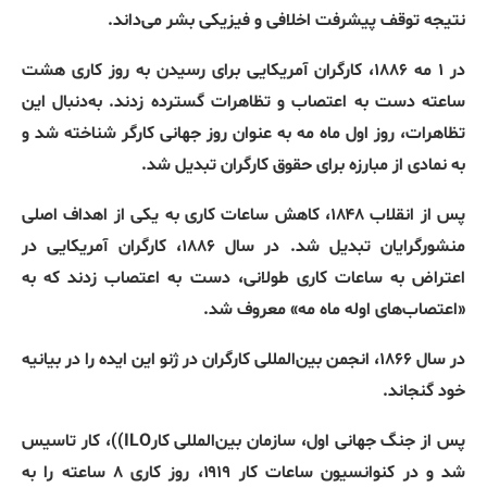
نتیجه توقف پیشرفت اخلافی و فیزیکی بشر می‌داند
.
در
۱
مه
۱۸۸۶،
کارگران
آمریکایی
برای
رسیدن
به
روز
کاری
هشت
ساعته
دست
به
اعتصاب
و
تظاهرات
گسترده
زدند
.
به‌دنبال
این
تظاهرات،
روز
اول
ماه
مه
به
عنوان
روز
جهانی
کارگر
شناخته
شد
و
به
نمادی
از
مبارزه
برای
حقوق
کارگران
تبدیل
شد
.
پس
از
انقلاب
۱۸۴۸،
کاهش
ساعات
کاری
به
یکی
از
اهداف
اصلی
منشورگرایان
تبدیل
شد
.
در
سال
۱۸۸۶،
کارگران
آمریکایی
در
اعتراض
به
ساعات
کاری
طولانی،
دست
به
اعتصاب
زدند
که
به
«
اعتصاب‌های
اوله
ماه
مه
»
معروف
شد
.
در
سال
۱۸۶۶،
انجمن
بین‌المللی
کارگران
در
ژنو
این
ایده
را
در
بیانیه
خود
گنجاند
.
پس
از
جنگ
جهانی
اول،
سازمان بین‌المللی کار
ILO)‌)
،
کار
تاسیس
شد
و
در
کنوانسیون
ساعات
کار
۱۹۱۹،
روز
کاری
۸
ساعته
را
به