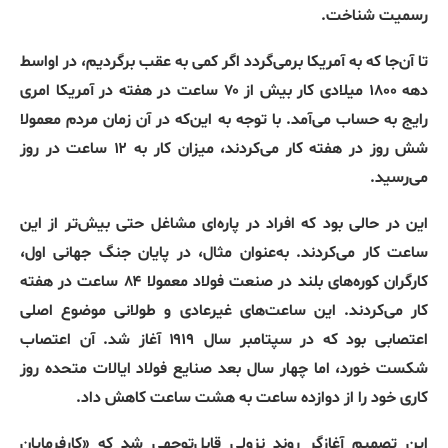
رسمیت
شناخت
.
تا
آن‌جا
که
به
آمریکا
برمی‌گردد
اگر
کمی
به
عقب
برگردیم،
در
اواسط
دهه
۱۸۰۰
میلادی
کار
بیش
از
۷۰
ساعت
در
هفته
در
آمریکا
امری
رایج
به
حساب
می‌آمد
.
با
توجه
به
این‌که
در
آن
زمان
مردم
معمولا
شش
روز
در
هفته
کار
می‌کردند،
میزان
کار
به
۱۲
ساعت
در
روز
می‌رسید
.
این
در
حالی
بود
که
افراد
در
پاره‌ای
مشاغل
حتی
بیش‌تر
از
این
ساعت
کار
می‌کردند
.
به‌عنوان
مثال،
در
پایان
جنگ
جهانی
اول،
کارگران
کوره‌های
بلند
در
صنعت
فولاد
معمولا
۸۴
ساعت
در
هفته
کار
می‌کردند
.
این
ساعت‌های
غیرعادی
و
طولانی
موضوع
اصلی
اعتصابی
بود
که
در
سپتامبر
سال
۱۹۱۹
آغاز
شد
.
آن
اعتصاب
شکست
خورد،
اما
چهار
سال
بعد
صنایع
فولاد
ایالات
متحده
روز
کاری
خود
را
از
دوازده
ساعت
به
هشت
ساعت
کاهش
داد
.
این
تصمیم
آغازگر
روند
نزولی
قابل‌توجهی
شد
که
«
کارفرمایان