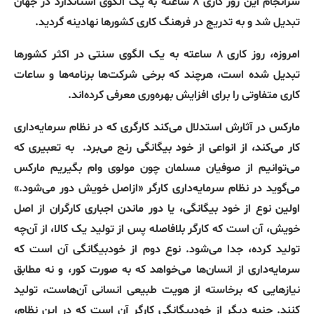
سرانجام
این
روز
کاری
۸
ساعته
به
یک
الگوی
استاندارد
در
جهان
تبدیل
شد
و
به
تدریج
در
فرهنگ
کاری
کشورها
نهادینه
گردید
.
امروزه، روز کاری ۸ ساعته به یک الگوی سنتی در اکثر کشورها
تبدیل شده است، هرچند که برخی شرکت‌ها برنامه‌ها و ساعات
کاری متفاوتی را برای افزایش بهره‌وری معرفی کرده‌اند
.
مارکس در آثارش استدلال می‌کند کارگری که در نظام سرمایه‌داری
کار می‌کند، از انواعی از خود بیگانگی رنج می‌برد
.
به تعبیری که
می‌توانیم از صوفیان مسلمان چون مولوی وام بگیریم مارکس
می‌گوید در نظام سرمایه‌داری کارگر
«
ازاصل خویش دور می‌شود
.»
اولین نوع از خود بیگانگی، یا دور ماندن اجباری کارگران از اصل
خویش، آن است که کارگر بلافاصله پس از تولید یک کالا، از آن‌چه
تولید کرده، جدا می‌شود
.
نوع دوم از خودبیگانگی آن است که
سرمایه‌داری از انسان‌ها می‌خواهد که به صورت کور، و نه مطابق
نیازهایی که برخاسته از هویت طبیعی انسانی آن‌هاست، تولید
کنند
.
جنبه دیگر از خودبیگانگی کارگر آن است که در این نظام،