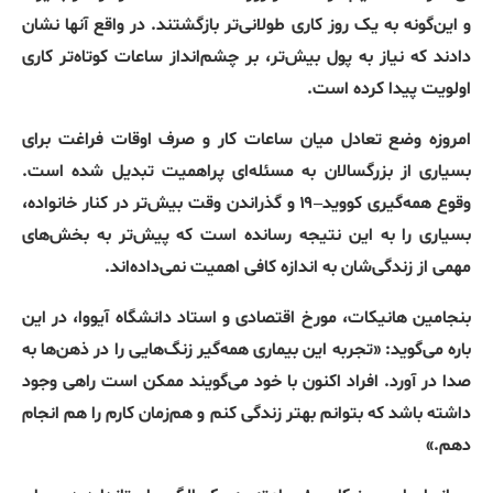
و
این‌گونه
به
یک
روز
کاری
طولانی‌تر
بازگشتند
.
در
واقع
آنها
نشان
دادند
که
نیاز
به
پول
بیش‌تر،
بر
چشم‌انداز
ساعات
کوتاه‌تر
کاری
اولویت
پیدا
کرده
است
.
امروزه
وضع
تعادل
میان
ساعات
کار
و
صرف
اوقات
فراغت
برای
بسیاری
از
بزرگسالان
به
مسئله‌ای
پراهمیت
تبدیل
شده
است
.
وقوع
همه‌گیری
کووید
–
۱۹
و
گذراندن
وقت
بیش‌تر
در
کنار
خانواده،
بسیاری
را
به
این
نتیجه‌
رسانده
است
که
پیش‌تر
به
بخش‌های
مهمی
از
زندگی‌شان
به
اندازه
کافی
اهمیت
نمی‌داده‌اند
.
بنجامین
هانیکات،
مورخ
اقتصادی
و
استاد
دانشگاه
آیووا،
در
این
باره
می‌گوید
: «
تجربه
این
بیماری
همه‌گیر
زنگ‌هایی
را
در
ذهن‌ها
به
صدا
در
آورد
.
افراد
اکنون
با
خود
می‌گویند
ممکن
است
راهی
وجود
داشته
باشد
که
بتوانم
بهتر
زندگی
کنم
و
هم‌زمان
کارم
را
هم
انجام
دهم
.»