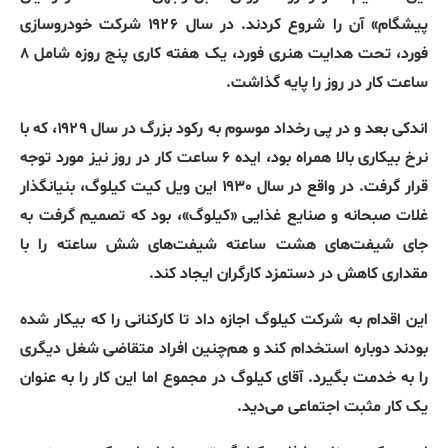
پیشگام
»
آن
را
شروع
کردند
.
در
سال
۱۹۲۶
شرکت
خودروسازی
فورد،
تحت
هدایت
هنری
فورد،
یک
هفته
کاری
پنج
روزه
شامل
۸
ساعت
کار
در
روز
را
پایه
گذاشت
.
اندکی
بعد
و
در
پی
رخداد
موسوم
به
رکود
بزرگ
در
سال
۱۹۲۹،
که
با
نرخ
بیکاری
بالا
همراه
بود،
ایده
۶
ساعت
کار
در
روز
نیز
مورد
توجه
قرار
گرفت
.
در
واقع
در
سال
۱۹۳۰
این
ویل
کیت
کیلوگ،
بنیانگذار
غلات
صبحانه
و
صنایع
غذایی
«
کیلوگ
»
،
بود
که
تصمیم
گرفت
به
جای
شیفت‌های
هشت
ساعته
شیفت‌های
شش
ساعته
را
با
مقداری
کاهش
در
دستمزد
کارگران
ایجاد
کند
.
این
اقدام
به
شرکت
کیلوگ
اجازه
داد
تا
کارکنانی
را
که
بیکار
شده
بودند
دوباره
استخدام
کند
و
هم‌چنین
افراد
متقاضی
شغل
دیگری
را
به
خدمت
بگیرد
.
آقای
کیلوگ
در
مجموع
اما
این
کار
را
به
عنوان
یک
کار
مثبت
اجتماعی
می‌دید
.