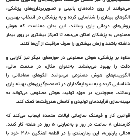
می‌توانند
از
روی
داده‌های
بالینی
و
تصویربرداری‌های
پزشکی،
الگوهای
بیماری
را
شناسایی
کرده
و
به
پزشکان
در
انتخاب
بهترین
روش‌های
درمانی
یاری
رسانند
.
این
بدان
معناست
که
هوش
مصنوعی
به
پزشکان
امکان
می‌دهد
تا
تمرکز
بیشتری
بر
روی
بیمار
داشته
باشند
و
زمان
بیشتری
را
صرف
مراقبت
از
آن‌ها
کنند
.
علاوه
بر
پزشکی،
هوش
مصنوعی
در
حوزه‌های
دیگر
نیز
کارایی
و
دقت
را
بهبود
می‌بخشد
.
به‌عنوان
مثال،
در
صنعت
مالی،
الگوریتم‌های
هوش
مصنوعی
می‌توانند
الگوهای
معاملاتی
را
شناسایی
کرده
و
به
سرمایه‌گذاران
در
تصمصم‌گیری‌های
بهینه
یاری
رسانند
.
هم‌چنین،
در
حوزه
تولید،
هوش
مصنوعی
می‌تواند
به
بهینه‌سازی
فرآیندهای
تولیدی
و
کاهش
هدررفت‌ها
کمک
کند
.
قوانین کار و فرهنگ سازمانی ایالات متحده ایجاب می‌کند که
کارمندان ۸ ساعت در روز و به‌عبارتی ۵ روز در هفته کار کنند
.
«
دالی پارتون
»
، این زمان‌بندی را در قطعه آهنگین ۱۹۸۰ خود با