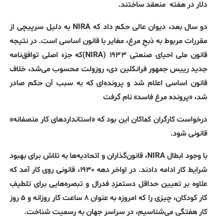
دلار در هفته
منعقد ساختند
.
دو سال بعد، دیوان عالی حکم داد که
NIRA
به دلیل سرپیچی از
مقررات مربوط به ذبحِ مرغ، مغایر با قانون اساسی است
.
در نتیجه
قانون ملی احیای صنعتی ۱۹۳۳
(NIRA)‌
که جزء اصلی توافق‌نامه
جدید رییس جمهور فرانکلین دی، روزولت محسوب می‌شد، خلاف
قانون اساسی اعلام شد و پرونده‌ای که به سبب آن حکم صادر
شد،
«
پرونده مرغ فاسد
»
نام گرفت
درخواست کارگران کماکان این بود که
«
استانداردهای کار منصفانه
»
قانونی شود
.
با وجود ابطال
NIRA
، قانون‌گذاران و اتحادیه‌ها به تلاش برای بهبود
شرایط کار ادامه دادند
.
در اواخر دهه ۱۹۳۰، قانونی روی کار آمد که
علاوه بر تعیین حداقل دستمزدِ فدرال و تبصره‌هایی برای تلطیفِ
کار کودکان، چیزی را که امروزه به عنوان ۸ ساعت کار روزانه و ۵ روز
کار هفتگی می‌شناسیم، در سراسر جهان به رسمیت شناخت
.