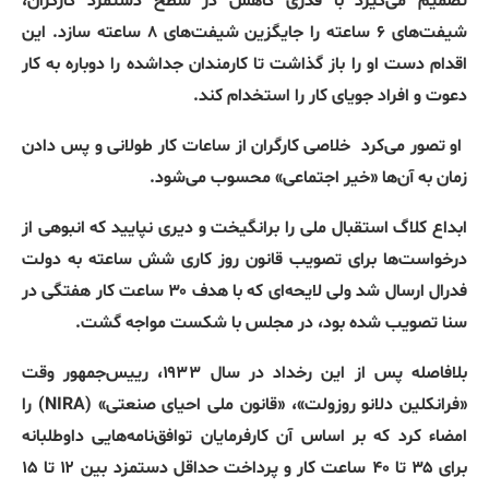
تصمیم می‌گیرد با قدری کاهش در سطح دستمزد کارگران،
شیفت‌های ۶ ساعته را جایگزین شیفت‌های ۸ ساعته سازد
.
این
اقدام دست او را باز گذاشت تا کارمندان جداشده را دوباره به کار
دعوت و افراد جویای کار را استخدام کند
.
او تصور می‌کرد
خلاصی کارگران از ساعات کار طولانی و پس دادن
زمان به آن‌ها
«
خیر اجتماعی
»
محسوب می‌شود
.
ابداع کلاگ استقبال ملی را برانگیخت و دیری نپایید که انبوهی از
درخواست‌ها برای تصویب قانون روز کاری شش ساعته به دولت
فدرال ارسال شد ولی لایحه‌ای که با هدف ۳۰ ساعت کار هفتگی در
سنا تصویب شده بود، در مجلس با شکست مواجه گشت
.
بلافاصله پس از این رخداد در سال ۱۹۳۳، رییس‌جمهور وقت
«
فرانکلین دلانو روزولت
»
،
«
قانون ملی احیای صنعتی
» (NIRA)‌
را
امضاء کرد که بر اساس آن کارفرمایان توافق‌نامه‌هایی داوطلبانه‌
برای ۳۵ تا ۴۰ ساعت کار و پرداخت حداقل دستمزد بین ۱۲ تا ۱۵