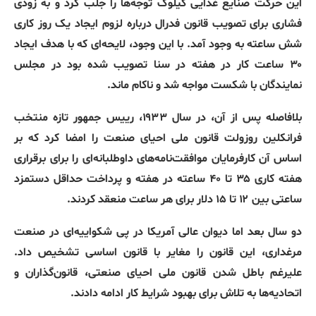
این
حرکت
صنایع
غذایی
کیلوگ
توجه‌ها
را
جلب
کرد
و
به
زودی
فشاری
برای
تصویب
قانون
فدرال
درباره
لزوم
ایجاد
یک
روز
کاری
شش
ساعته
به
وجود
آمد
.
با
این
وجود،
لایحه‌ای
که
با
هدف
ایجاد
۳۰
ساعت
کار
در
هفته
در
سنا
تصویب
شده
بود
در
مجلس
نمایندگان
با
شکست
مواجه
شد
و
ناکام
ماند
.
بلافاصله
پس
از
آن،
در
سال
۱۹۳۳،
رییس
جمهور
تازه
منتخب
فرانکلین
روزولت
قانون
ملی
احیای
صنعت
را
امضا
کرد
که
بر
اساس
آن
کارفرمایان
موافقت‌نامه‌های
داوطلبانه‌ای
را
برای
برقراری
هفته
کاری
۳۵
تا
۴۰
ساعته
در
هفته
و
پرداخت
حداقل
دستمزد
ساعتی
بین
۱۲
تا
۱۵
دلار
برای
هر
ساعت
منعقد
کردند
.
دو
سال
بعد
اما
دیوان
عالی
آمریکا
در
پی
شکواییه‌ای
در
صنعت
مرغداری،
این
قانون
را
مغایر
با
قانون
اساسی
تشخیص
داد
.
علیرغم
باطل
شدن
قانون
ملی
احیای
صنعتی،
قانون‌گذاران
و
اتحادیه‌ها
به
تلاش
برای
بهبود
شرایط
کار
ادامه
دادند
.