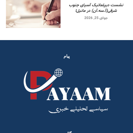
نشست دیپلماتیک آسیای جنوب
شرقی‌(آ.سه.آن) در مانیل!
جولای 25, 2026
پیام